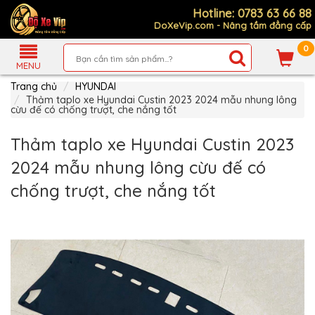
Hotline: 0783 63 66 88
DoXeVip.com - Nâng tầm đẳng cấp
0
Giới
Thiệu
MENU
Trang chủ
HYUNDAI
Sản
Phẩm
Thảm taplo xe Hyundai Custin 2023 2024 mẫu nhung lông
cừu đế có chống trượt, che nắng tốt
Hướng
Dẫn
Thảm taplo xe Hyundai Custin 2023
Mua
Hàng
2024 mẫu nhung lông cừu đế có
Chính
chống trượt, che nắng tốt
Sách
Thanh
Toán
Tin
Xe
Mới
Liên
hệ