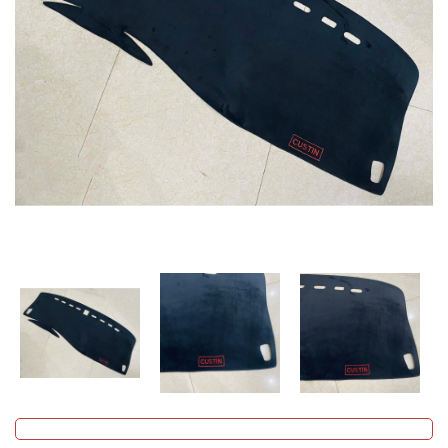
MUA
NHIỀU
NHẤT
KIA
TOYOTA
HONDA
MAZDA
SUBARU
CHEVROLET
NISSAN
VOLKSWAGEN
MERCEDES
HYUNDAI
FORD