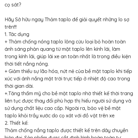
BỌC
cọ sát?
GHẾ
DA
Ô
Hãy Sở hữu ngay Thảm taplo để giải quyết những lo sợ
TÔ
trên!!!
PHỤ
1. Tác dụng
KIỆN
XE
+ Thảm chống nóng taplo lông cừu loại bỏ hoàn toàn
CAO
ánh sáng phản quang từ mặt taplo lên kính lái, làm
CẤP
trong kính lái, giúp lái xe an toàn nhất là trong điều kiện
ĐỒ
thời tiết nắng nóng.
CHƠI
XE
+ Giảm thiểu sự lão hóa, nứt nẻ của bề mặt taplo khi tiếp
ĐẠP
xúc với ánh nắng mặt trời trực tiếp ở nhiệt độ cao trong
ĐỒ
thời gian dài.
CÔNG
+.Tăng thẩm mỹ cho bề mặt taplo nhờ thiết kế thời trang
NGHỆ
KHÁC
liên tục được thay đổi phù hợp thị hiếu người sử dụng và
sử dụng chất liệu cao cấp. Ngoài ra, bảo vệ bề mặt
taplo khỏi trầy xước do cọ xát với đồ vật trên xe
2. Thiết kế:
Thảm chống nắng taplo được thiết kế trên dây chuyền
hiện đại. Sản phẩm được cắt định hình hoàn toàn tự