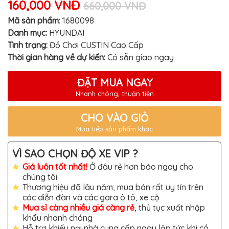
160,000 VNĐ
MITSUBISHI
660,000 VNĐ
Mã sản phẩm
:
1680098
BMW
Danh mục:
HYUNDAI
VOLVO
Tình trạng:
Đồ Chơi CUSTIN Cao Cấp
Thời gian hàng về dự kiến:
Có sẵn giao ngay
SUZUKI
PORSCHE
ĐẶT MUA NGAY
LEXUS
Nhanh chóng, thuận tiện
MG
CHO VÀO GIỎ
AUDI
Mua tiếp sản phẩm khác
MINI
VÌ SAO CHỌN ĐỘ XE VIP ?
COOPER
Giá luôn tốt nhất!
Ở đâu rẻ hơn báo ngay cho
PEUGEOT
chúng tôi
Thương hiệu đã lâu năm, mua bán rất uy tín trên
VINFAST
các diễn đàn và các gara ô tô, xe cộ
Mua sỉ càng nhiều giá càng rẻ
, thủ tục xuất nhập
ĐỒ
CHƠI
khẩu nhanh chóng
Ô
Hỗ trợ khiếu nại nhà cung cấp ngay lập tức khi có