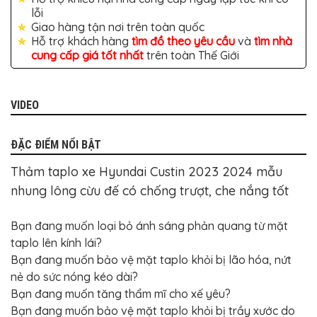
TÔ
lỗi
Giao hàng tận nơi trên toàn quốc
ĐỒ
CHƠI
Hỗ trợ khách hàng
tìm đồ theo yêu cầu
và
tìm nhà
XE
cung cấp giá tốt nhất
trên toàn Thế Giới
HƠI
MỚI
NHẤT
VIDEO
ĐỒ
CHƠI
XE
HƠI
ĐẶC ĐIỂM NỔI BẬT
CAO
CẤP
Thảm taplo xe Hyundai Custin 2023 2024 mẫu
ĐỒ
nhung lông cừu đế có chống trượt, che nắng tốt
CHƠI
XE
MÁY
Bạn đang muốn loại bỏ ánh sáng phản quang từ mặt
DÁN
taplo lên kính lái?
DECAL
Bạn đang muốn bảo vệ mặt taplo khỏi bị lão hóa, nứt
Ô
TÔ
nẻ do sức nóng kéo dài?
Bạn đang muốn tăng thẩm mĩ cho xế yêu?
ISUZU
Bạn đang muốn bảo vệ mặt taplo khỏi bị trầy xước do