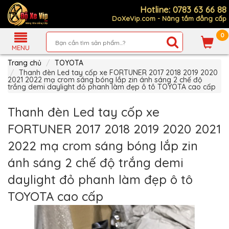
Hotline: 0783 63 66 88
DoXeVip.com - Nâng tầm đẳng cấp
0
Giới
Thiệu
MENU
Trang chủ
TOYOTA
Sản
Phẩm
Thanh đèn Led tay cốp xe FORTUNER 2017 2018 2019 2020
2021 2022 mạ crom sáng bóng lắp zin ánh sáng 2 chế độ
trắng demi daylight đỏ phanh làm đẹp ô tô TOYOTA cao cấp
Hướng
Dẫn
Mua
Thanh đèn Led tay cốp xe
Hàng
FORTUNER 2017 2018 2019 2020 2021
Chính
Sách
2022 mạ crom sáng bóng lắp zin
Thanh
Toán
ánh sáng 2 chế độ trắng demi
Tin
daylight đỏ phanh làm đẹp ô tô
Xe
Mới
TOYOTA cao cấp
Liên
hệ