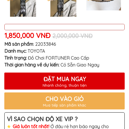
MITSUBISHI
BMW
VOLVO
SUZUKI
1,850,000 VNĐ
2,000,000 VNĐ
PORSCHE
Mã sản phẩm
:
22033846
Danh mục:
TOYOTA
LEXUS
Tình trạng:
Đồ Chơi FORTUNER Cao Cấp
MG
Thời gian hàng về dự kiến:
Có Sẵn Giao Ngay
AUDI
ĐẶT MUA NGAY
MINI
Nhanh chóng, thuận tiện
COOPER
PEUGEOT
CHO VÀO GIỎ
Mua tiếp sản phẩm khác
VINFAST
ĐỒ
VÌ SAO CHỌN ĐỘ XE VIP ?
CHƠI
Ô
Giá luôn tốt nhất!
Ở đâu rẻ hơn báo ngay cho