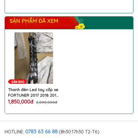
SẢN PHẨM ĐÃ XEM
Thanh đèn Led tay cốp xe
FORTUNER 2017 2018 2019
2020 2021 2022 mạ crom
1,850,000đ
2,000,000đ
sáng bóng lắp zin ánh
sáng 2 chế độ trắng demi
daylight đỏ phanh làm đẹp
ô tô TOYOTA cao cấp
0783 63 66 88
HOTLINE:
(8h30:17h30 T2-T6)