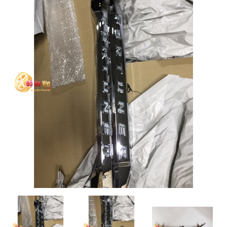
MUA
NHIỀU
NHẤT
KIA
TOYOTA
HONDA
MAZDA
SUBARU
CHEVROLET
NISSAN
VOLKSWAGEN
MERCEDES
HYUNDAI
FORD