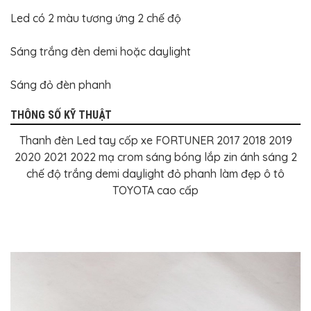
BỌC
GHẾ
Led có 2 màu tương ứng 2 chế độ
DA
Ô
TÔ
Sáng trắng đèn demi hoặc daylight
PHỤ
KIỆN
Sáng đỏ đèn phanh
XE
CAO
CẤP
THÔNG SỐ KỸ THUẬT
ĐỒ
Thanh đèn Led tay cốp xe FORTUNER 2017 2018 2019
CHƠI
2020 2021 2022 mạ crom sáng bóng lắp zin ánh sáng 2
XE
ĐẠP
chế độ trắng demi daylight đỏ phanh làm đẹp ô tô
TOYOTA cao cấp
ĐỒ
CÔNG
NGHỆ
KHÁC