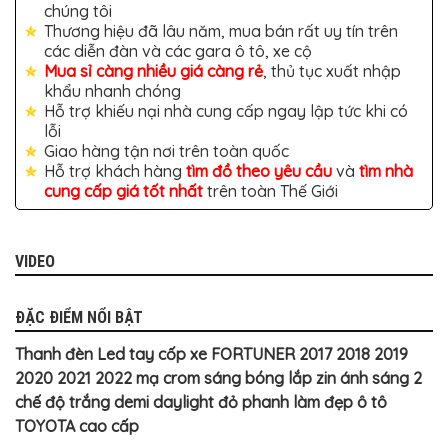
TÔ
chúng tôi
Thương hiệu đã lâu năm, mua bán rất uy tín trên
ĐỒ
các diễn đàn và các gara ô tô, xe cộ
CHƠI
XE
Mua sỉ càng nhiều giá càng rẻ
, thủ tục xuất nhập
HƠI
khẩu nhanh chóng
MỚI
Hỗ trợ khiếu nại nhà cung cấp ngay lập tức khi có
NHẤT
lỗi
ĐỒ
Giao hàng tận nơi trên toàn quốc
CHƠI
Hỗ trợ khách hàng
tìm đồ theo yêu cầu
và
tìm nhà
XE
cung cấp giá tốt nhất
trên toàn Thế Giới
HƠI
CAO
CẤP
ĐỒ
VIDEO
CHƠI
XE
MÁY
ĐẶC ĐIỂM NỔI BẬT
DÁN
Thanh đèn Led tay cốp xe FORTUNER 2017 2018 2019
DECAL
Ô
2020 2021 2022 mạ crom sáng bóng lắp zin ánh sáng 2
TÔ
chế độ trắng demi daylight đỏ phanh làm đẹp ô tô
ISUZU
TOYOTA cao cấp