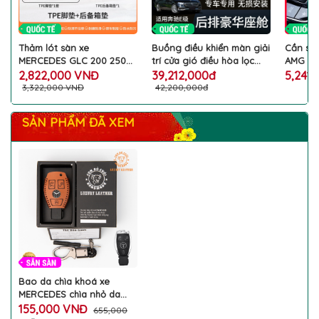
Thảm lót sàn xe
Buồng điều khiển màn giải
Cần số 
MERCEDES GLC 200 250
trí cửa gió điều hòa lọc
AMG MA
300 260 350 cao su TPE
khí phía sau xe MERCEDES
GLC GL
2,822,000 VNĐ
39,212,000đ
5,241
chống thấm nước trang trí
E Class trang trí làm đẹp
250 300
3,322,000 VNĐ
42,200,000đ
làm đẹp chống xước nội
ngựa tỳ tay nội thất ô tô
logo tr
thất ô tô MERCEDES cao
đẳng cấp
đẳng c
SẢN PHẨM ĐÃ XEM
cấp
ô tô c
Bao da chìa khoá xe
MERCEDES chìa nhỏ da
thật khắc tên theo yêu
155,000 VNĐ
655,000