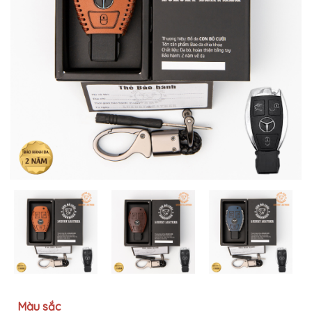
MUA
NHIỀU
NHẤT
KIA
TOYOTA
HONDA
MAZDA
SUBARU
CHEVROLET
NISSAN
VOLKSWAGEN
MERCEDES
HYUNDAI
FORD
Màu sắc