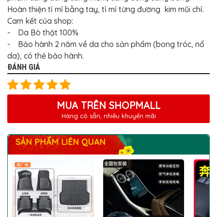
Hoàn thiện tỉ mỉ bằng tay, tỉ mỉ từng đường kim mũi chỉ.
Cam kết của shop:
- Da Bò thật 100%
- Bảo hành 2 năm về da cho sản phẩm (bong tróc, nổ
da), có thẻ bảo hành.
ĐÁNH GIÁ
MUA TRÊN SHOPMALL
Hàng có sẵn, nhiều khuyến mãi
SẢN PHẨM LIÊN QUAN