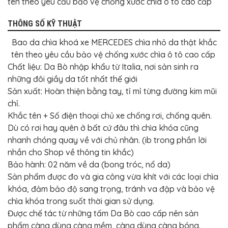
tên theo yêu cầu bảo vệ chống xước chìa ô tô cao cấp
BỌC
GHẾ
DA
THÔNG SỐ KỸ THUẬT
Ô
TÔ
Bao da chìa khoá xe MERCEDES chìa nhỏ da thật khắc
PHỤ
tên theo yêu cầu bảo vệ chống xước chìa ô tô cao cấp
KIỆN
Chất liệu: Da Bò nhập khẩu từ Italia, nơi sản sinh ra
XE
CAO
những đôi giầy da tốt nhất thế giới
CẤP
Sản xuất: Hoàn thiện bằng tay, tỉ mỉ từng đường kim mũi
ĐỒ
chỉ.
CHƠI
Khắc tên + Số điện thoại chủ xe chống rơi, chống quên.
XE
ĐẠP
Dù có rơi hay quên ở bất cứ đâu thì chìa khóa cũng
nhanh chóng quay về với chủ nhân. (ib trong phần lời
ĐỒ
CÔNG
nhắn cho Shop về thông tin khắc)
NGHỆ
KHÁC
Bảo hành: 02 năm về da (bong tróc, nổ da)
Sản phẩm được đo và gia công vừa khít với các loại chìa
khóa, đảm bảo độ sang trọng, tránh va đập và bảo vệ
chìa khóa trong suốt thời gian sử dụng.
Được chế tác từ những tấm Da Bò cao cấp nên sản
phẩm càng dùng càng mềm, càng dùng càng bóng.