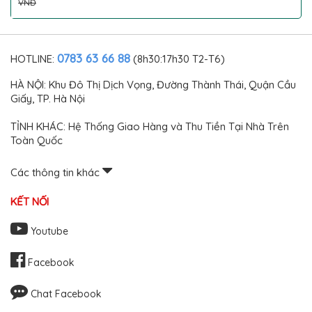
cầu bảo vệ chống xước
VNĐ
chìa ô tô cao cấp
0783 63 66 88
HOTLINE:
(8h30:17h30 T2-T6)
HÀ NỘI: Khu Đô Thị Dịch Vọng, Đường Thành Thái, Quận Cầu
Giấy, TP. Hà Nội
TỈNH KHÁC: Hệ Thống Giao Hàng và Thu Tiền Tại Nhà Trên
Toàn Quốc
Các thông tin khác
KẾT NỐI
Youtube
Facebook
Chat Facebook