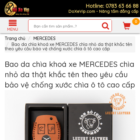
Hotline: 0783 63 66 88
DoXeVip.com - Nâng tầm đẳng cấp
0
Giới
Thiệu
MENU
Trang chủ
MERCEDES
Sản
Phẩm
Bao da chìa khoá xe MERCEDES chìa nhỏ da thật khắc tên
theo yêu cầu bảo vệ chống xước chìa ô tô cao cấp
Hướng
Dẫn
Bao da chìa khoá xe MERCEDES chìa
Mua
Hàng
nhỏ da thật khắc tên theo yêu cầu
Chính
bảo vệ chống xước chìa ô tô cao cấp
Sách
Thanh
Toán
Tin
Xe
Mới
Liên
hệ