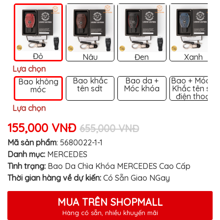
MITSUBISHI
BMW
VOLVO
SUZUKI
Đỏ
Nâu
Đen
Xanh
Lựa chọn
PORSCHE
Bao khắc
Bao da +
Bao + Móc +
Bao không
tên sdt
Móc khóa
Khắc tên số
móc
LEXUS
điện thoại
MG
Lựa chọn
AUDI
155,000 VNĐ
655,000 VNĐ
MINI
Mã sản phẩm
:
5680022-1-1
COOPER
Danh mục:
MERCEDES
Tình trạng:
Bao Da Chìa Khóa MERCEDES Cao Cấp
PEUGEOT
Thời gian hàng về dự kiến:
Có Sẵn Giao NGay
VINFAST
ĐỒ
MUA TRÊN SHOPMALL
CHƠI
Hàng có sẵn, nhiều khuyến mãi
Ô