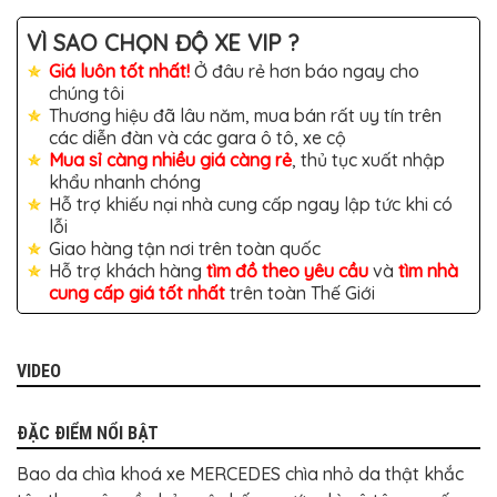
TÔ
VÌ SAO CHỌN ĐỘ XE VIP ?
ĐỒ
CHƠI
Giá luôn tốt nhất!
Ở đâu rẻ hơn báo ngay cho
XE
chúng tôi
HƠI
MỚI
Thương hiệu đã lâu năm, mua bán rất uy tín trên
NHẤT
các diễn đàn và các gara ô tô, xe cộ
Mua sỉ càng nhiều giá càng rẻ
, thủ tục xuất nhập
ĐỒ
khẩu nhanh chóng
CHƠI
XE
Hỗ trợ khiếu nại nhà cung cấp ngay lập tức khi có
HƠI
lỗi
CAO
Giao hàng tận nơi trên toàn quốc
CẤP
Hỗ trợ khách hàng
tìm đồ theo yêu cầu
và
tìm nhà
ĐỒ
cung cấp giá tốt nhất
trên toàn Thế Giới
CHƠI
XE
MÁY
VIDEO
DÁN
DECAL
Ô
TÔ
ĐẶC ĐIỂM NỔI BẬT
ISUZU
Bao da chìa khoá xe MERCEDES chìa nhỏ da thật khắc