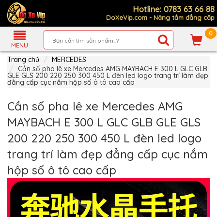
Hotline: 0783 63 66 88
DoXeVip.com - Nâng tầm đẳng cấp
0
Giới
Thiệu
MENU
Trang chủ
MERCEDES
Sản
Phẩm
Cần số pha lê xe Mercedes AMG MAYBACH E 300 L GLC GLB
GLE GLS 200 220 250 300 450 L đèn led logo trang trí làm đẹp
đẳng cấp cục nắm hộp số ô tô cao cấp
Hướng
Dẫn
Mua
Cần số pha lê xe Mercedes AMG
Hàng
MAYBACH E 300 L GLC GLB GLE GLS
Chính
Sách
200 220 250 300 450 L đèn led logo
Thanh
Toán
trang trí làm đẹp đẳng cấp cục nắm
Tin
hộp số ô tô cao cấp
Xe
Mới
Liên
hệ