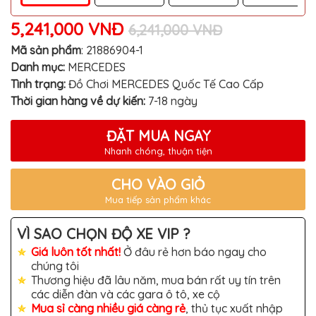
TÔ
5,241,000 VNĐ
6,241,000 VNĐ
ĐỒ
CHƠI
XE
Mã sản phẩm
:
21886904-1
HƠI
Danh mục:
MERCEDES
MỚI
NHẤT
Tình trạng:
Đồ Chơi MERCEDES Quốc Tế Cao Cấp
Thời gian hàng về dự kiến:
7-18 ngày
ĐỒ
CHƠI
XE
ĐẶT MUA NGAY
HƠI
CAO
Nhanh chóng, thuận tiện
CẤP
CHO VÀO GIỎ
ĐỒ
CHƠI
Mua tiếp sản phẩm khác
XE
MÁY
VÌ SAO CHỌN ĐỘ XE VIP ?
DÁN
DECAL
Giá luôn tốt nhất!
Ở đâu rẻ hơn báo ngay cho
Ô
chúng tôi
TÔ
Thương hiệu đã lâu năm, mua bán rất uy tín trên
các diễn đàn và các gara ô tô, xe cộ
ISUZU
Mua sỉ càng nhiều giá càng rẻ
, thủ tục xuất nhập