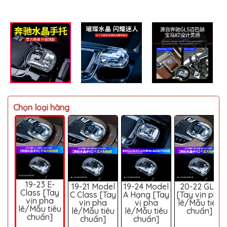
MITSUBISHI
BMW
VOLVO
SUZUKI
PORSCHE
LEXUS
Chọn loại hàng
MG
AUDI
MINI
COOPER
PEUGEOT
19-23 E-
19-21 Model
19-24 Model
20-22 GLC
VINFAST
Class [Tay
C Class [Tay
A Hạng [Tay
[Tay vịn pha
vịn pha
vịn pha
vị pha
lê/Mẫu tiêu
ĐỒ
lê/Mẫu tiêu
lê/Mẫu tiêu
lê/Mẫu tiêu
chuẩn]
CHƠI
chuẩn]
chuẩn]
chuẩn]
Ô