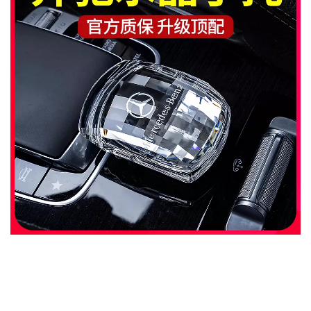
MUA
NHIỀU
NHẤT
KIA
TOYOTA
HONDA
MAZDA
SUBARU
CHEVROLET
NISSAN
VOLKSWAGEN
MERCEDES
HYUNDAI
FORD