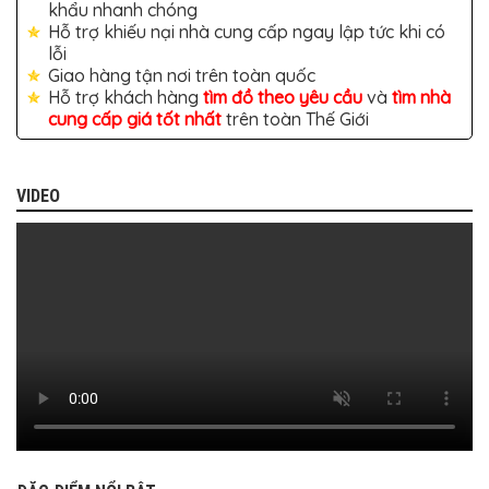
BỌC
khẩu nhanh chóng
GHẾ
Hỗ trợ khiếu nại nhà cung cấp ngay lập tức khi có
DA
lỗi
Ô
TÔ
Giao hàng tận nơi trên toàn quốc
Hỗ trợ khách hàng
tìm đồ theo yêu cầu
và
tìm nhà
PHỤ
cung cấp giá tốt nhất
trên toàn Thế Giới
KIỆN
XE
CAO
CẤP
VIDEO
ĐỒ
CHƠI
XE
ĐẠP
ĐỒ
CÔNG
NGHỆ
KHÁC