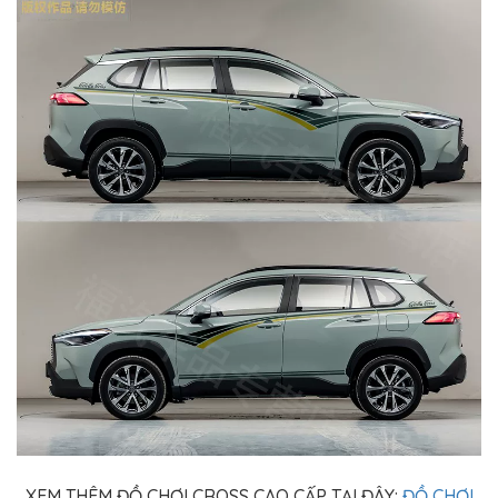
XEM THÊM ĐỒ CHƠI CROSS CAO CẤP TẠI ĐÂY:
ĐỒ CHƠI