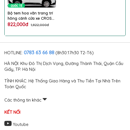
Bộ tem hoa văn trang trí
hông cánh cửa xe CROSS
làm đẹp ấn tượng ngoại
822,000đ
1,822,000đ
thất ô tô TOYOTA cao cấp
0783 63 66 88
HOTLINE:
(8h30:17h30 T2-T6)
HÀ NỘI: Khu Đô Thị Dịch Vọng, Đường Thành Thái, Quận Cầu
Giấy, TP. Hà Nội
TỈNH KHÁC: Hệ Thống Giao Hàng và Thu Tiền Tại Nhà Trên
Toàn Quốc
Các thông tin khác
KẾT NỐI
Youtube