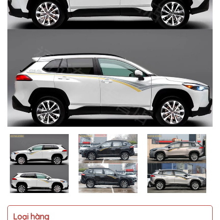
MUA
NHIỀU
NHẤT
KIA
TOYOTA
HONDA
MAZDA
SUBARU
CHEVROLET
NISSAN
VOLKSWAGEN
MERCEDES
HYUNDAI
FORD
Loại hàng