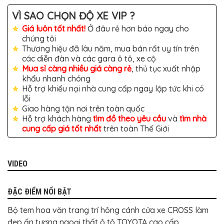
TÔ
VÌ SAO CHỌN ĐỘ XE VIP ?
ĐỒ
CHƠI
Giá luôn tốt nhất!
Ở đâu rẻ hơn báo ngay cho
XE
chúng tôi
HƠI
Thương hiệu đã lâu năm, mua bán rất uy tín trên
MỚI
NHẤT
các diễn đàn và các gara ô tô, xe cộ
Mua sỉ càng nhiều giá càng rẻ
, thủ tục xuất nhập
ĐỒ
khẩu nhanh chóng
CHƠI
Hỗ trợ khiếu nại nhà cung cấp ngay lập tức khi có
XE
HƠI
lỗi
CAO
Giao hàng tận nơi trên toàn quốc
CẤP
Hỗ trợ khách hàng
tìm đồ theo yêu cầu
và
tìm nhà
cung cấp giá tốt nhất
trên toàn Thế Giới
ĐỒ
CHƠI
XE
MÁY
VIDEO
DÁN
DECAL
Ô
ĐẶC ĐIỂM NỔI BẬT
TÔ
Bộ tem hoa văn trang trí hông cánh cửa xe CROSS làm
ISUZU
đẹp ấn tượng ngoại thất ô tô TOYOTA cao cấp