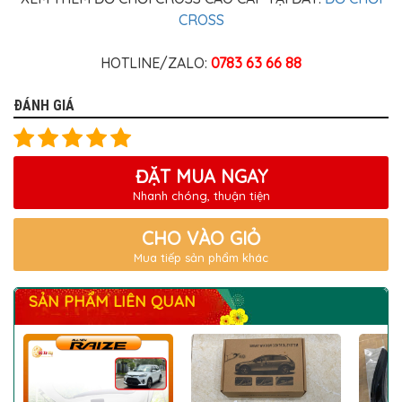
CROSS
HOTLINE/ZALO:
0783 63 66 88
ĐÁNH GIÁ
ĐẶT MUA NGAY
Nhanh chóng, thuận tiện
CHO VÀO GIỎ
Mua tiếp sản phẩm khác
SẢN PHẨM LIÊN QUAN