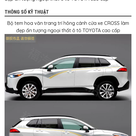
BỌC
GHẾ
DA
THÔNG SỐ KỸ THUẬT
Ô
TÔ
Bộ tem hoa văn trang trí hông cánh cửa xe CROSS làm
đẹp ấn tượng ngoại thất ô tô TOYOTA cao cấp
PHỤ
KIỆN
XE
CAO
CẤP
ĐỒ
CHƠI
XE
ĐẠP
ĐỒ
CÔNG
NGHỆ
KHÁC