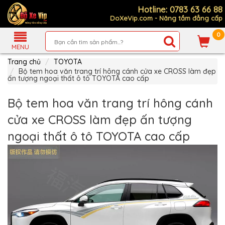
Hotline: 0783 63 66 88
DoXeVip.com - Nâng tầm đẳng cấp
0
Giới
Thiệu
MENU
Trang chủ
TOYOTA
Sản
Phẩm
Bộ tem hoa văn trang trí hông cánh cửa xe CROSS làm đẹp
ấn tượng ngoại thất ô tô TOYOTA cao cấp
Hướng
Dẫn
Bộ tem hoa văn trang trí hông cánh
Mua
Hàng
cửa xe CROSS làm đẹp ấn tượng
Chính
ngoại thất ô tô TOYOTA cao cấp
Sách
Thanh
Toán
Tin
Xe
Mới
Liên
hệ