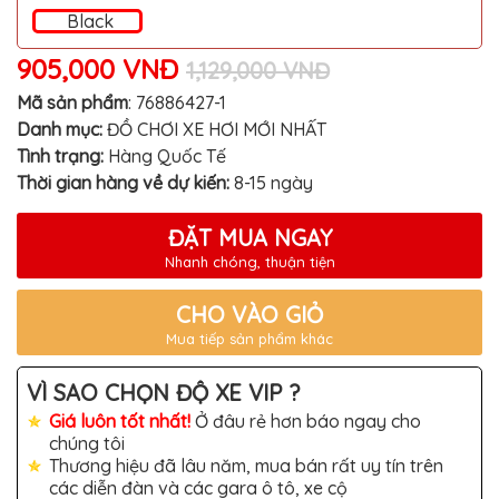
MITSUBISHI
Black
BMW
905,000 VNĐ
1,129,000 VNĐ
VOLVO
Mã sản phẩm
:
76886427-1
SUZUKI
Danh mục:
ĐỒ CHƠI XE HƠI MỚI NHẤT
Tình trạng:
Hàng Quốc Tế
PORSCHE
Thời gian hàng về dự kiến:
8-15 ngày
LEXUS
ĐẶT MUA NGAY
MG
Nhanh chóng, thuận tiện
AUDI
CHO VÀO GIỎ
MINI
COOPER
Mua tiếp sản phẩm khác
PEUGEOT
VÌ SAO CHỌN ĐỘ XE VIP ?
VINFAST
Giá luôn tốt nhất!
Ở đâu rẻ hơn báo ngay cho
chúng tôi
ĐỒ
Thương hiệu đã lâu năm, mua bán rất uy tín trên
CHƠI
Ô
các diễn đàn và các gara ô tô, xe cộ