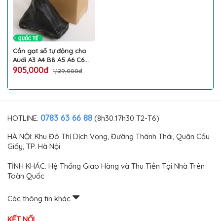
Cần gạt số tự động cho
Audi A3 A4 B8 A5 A6 C6
Q5 Q7 2009-2013 cao cấp
905,000đ
1,129,000đ
0783 63 66 88
HOTLINE:
(8h30:17h30 T2-T6)
HÀ NỘI: Khu Đô Thị Dịch Vọng, Đường Thành Thái, Quận Cầu
Giấy, TP. Hà Nội
TỈNH KHÁC: Hệ Thống Giao Hàng và Thu Tiền Tại Nhà Trên
Toàn Quốc
Các thông tin khác
KẾT NỐI