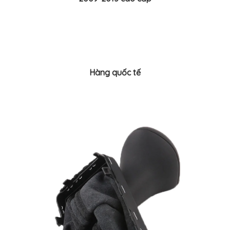
BỌC
GHẾ
DA
Ô
TÔ
PHỤ
KIỆN
XE
Hàng quốc tế
CAO
CẤP
ĐỒ
CHƠI
XE
ĐẠP
ĐỒ
CÔNG
NGHỆ
KHÁC