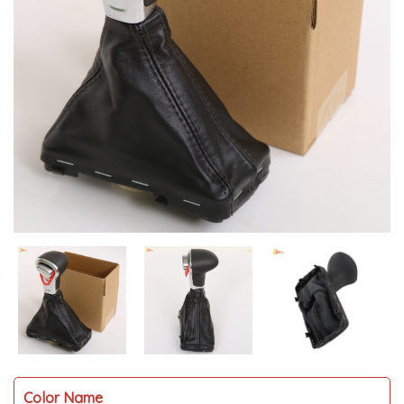
MUA
NHIỀU
NHẤT
KIA
TOYOTA
HONDA
MAZDA
SUBARU
CHEVROLET
NISSAN
VOLKSWAGEN
MERCEDES
HYUNDAI
FORD
Color Name