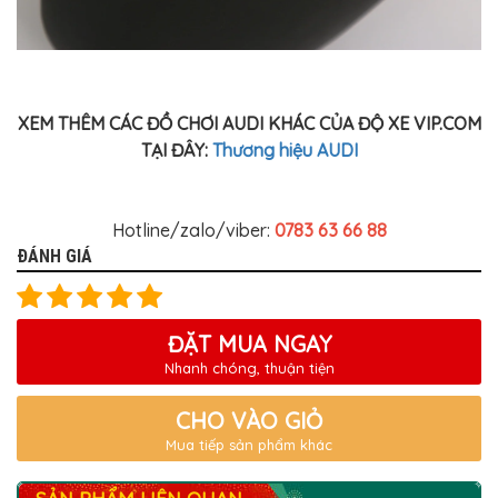
XEM THÊM CÁC ĐỒ CHƠI AUDI KHÁC CỦA ĐỘ XE VIP.COM
TẠI ĐÂY:
Thương hiệu AUDI
Hotline/zalo/viber:
0783 63 66 88
ĐÁNH GIÁ
ĐẶT MUA NGAY
Nhanh chóng, thuận tiện
CHO VÀO GIỎ
Mua tiếp sản phẩm khác