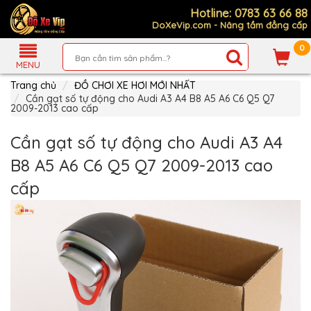
Hotline: 0783 63 66 88
DoXeVip.com - Nâng tầm đẳng cấp
0
Giới
Thiệu
MENU
Trang chủ
ĐỒ CHƠI XE HƠI MỚI NHẤT
Sản
Phẩm
Cần gạt số tự động cho Audi A3 A4 B8 A5 A6 C6 Q5 Q7
2009-2013 cao cấp
Hướng
Dẫn
Cần gạt số tự động cho Audi A3 A4
Mua
Hàng
B8 A5 A6 C6 Q5 Q7 2009-2013 cao
Chính
cấp
Sách
Thanh
Toán
Tin
Xe
Mới
Liên
hệ