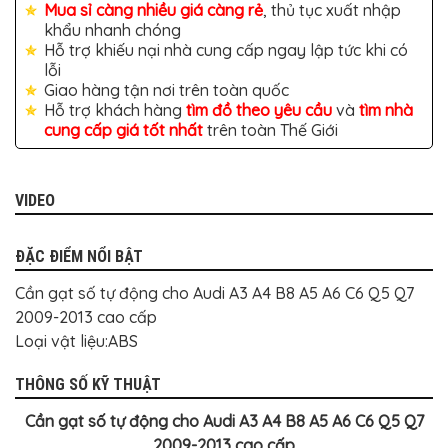
TÔ
Mua sỉ càng nhiều giá càng rẻ
, thủ tục xuất nhập
khẩu nhanh chóng
ĐỒ
Hỗ trợ khiếu nại nhà cung cấp ngay lập tức khi có
CHƠI
XE
lỗi
HƠI
Giao hàng tận nơi trên toàn quốc
MỚI
Hỗ trợ khách hàng
tìm đồ theo yêu cầu
và
tìm nhà
NHẤT
cung cấp giá tốt nhất
trên toàn Thế Giới
ĐỒ
CHƠI
XE
HƠI
VIDEO
CAO
CẤP
ĐẶC ĐIỂM NỔI BẬT
ĐỒ
CHƠI
XE
Cần gạt số tự động cho Audi A3 A4 B8 A5 A6 C6 Q5 Q7
MÁY
2009-2013 cao cấp
DÁN
Loại vật liệu:ABS
DECAL
Ô
THÔNG SỐ KỸ THUẬT
TÔ
ISUZU
Cần gạt số tự động cho Audi A3 A4 B8 A5 A6 C6 Q5 Q7
2009-2013 cao cấp