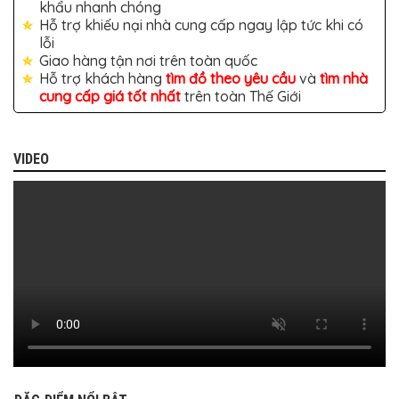
BỌC
khẩu nhanh chóng
GHẾ
Hỗ trợ khiếu nại nhà cung cấp ngay lập tức khi có
DA
lỗi
Ô
TÔ
Giao hàng tận nơi trên toàn quốc
Hỗ trợ khách hàng
tìm đồ theo yêu cầu
và
tìm nhà
PHỤ
cung cấp giá tốt nhất
trên toàn Thế Giới
KIỆN
XE
CAO
CẤP
VIDEO
ĐỒ
CHƠI
XE
ĐẠP
ĐỒ
CÔNG
NGHỆ
KHÁC