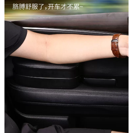
MUA
NHIỀU
NHẤT
KIA
TOYOTA
HONDA
MAZDA
SUBARU
CHEVROLET
NISSAN
VOLKSWAGEN
MERCEDES
HYUNDAI
FORD