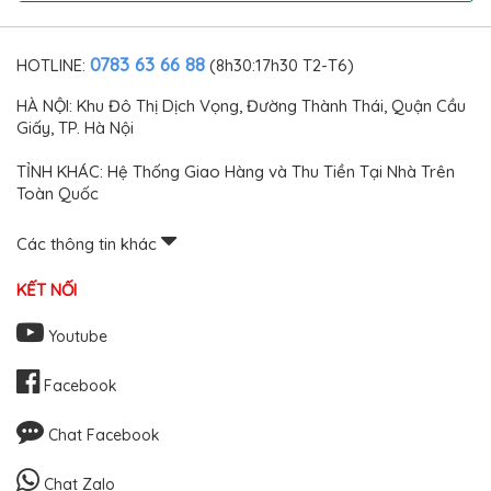
chống mỏi khi lái ô tô
đường dài
0783 63 66 88
HOTLINE:
(8h30:17h30 T2-T6)
HÀ NỘI: Khu Đô Thị Dịch Vọng, Đường Thành Thái, Quận Cầu
Giấy, TP. Hà Nội
TỈNH KHÁC: Hệ Thống Giao Hàng và Thu Tiền Tại Nhà Trên
Toàn Quốc
Các thông tin khác
KẾT NỐI
Youtube
Facebook
Chat Facebook
Chat Zalo