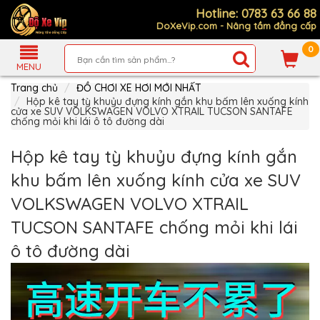
Hotline: 0783 63 66 88
DoXeVip.com - Nâng tầm đẳng cấp
0
Giới
Thiệu
MENU
Trang chủ
ĐỒ CHƠI XE HƠI MỚI NHẤT
Sản
Phẩm
Hộp kê tay tỳ khuỷu đựng kính gắn khu bấm lên xuống kính
cửa xe SUV VOLKSWAGEN VOLVO XTRAIL TUCSON SANTAFE
chống mỏi khi lái ô tô đường dài
Hướng
Dẫn
Mua
Hộp kê tay tỳ khuỷu đựng kính gắn
Hàng
khu bấm lên xuống kính cửa xe SUV
Chính
Sách
VOLKSWAGEN VOLVO XTRAIL
Thanh
Toán
TUCSON SANTAFE chống mỏi khi lái
Tin
ô tô đường dài
Xe
Mới
Liên
hệ