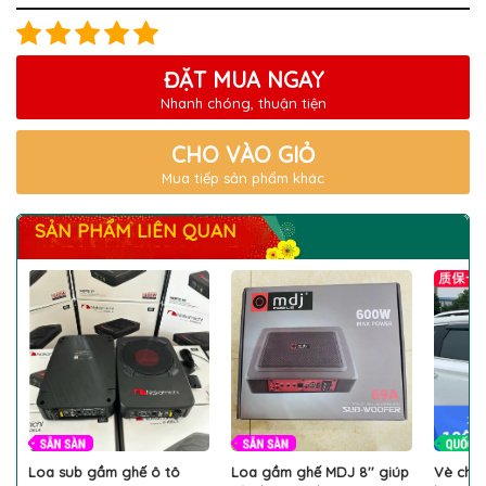
ĐẶT MUA NGAY
Nhanh chóng, thuận tiện
CHO VÀO GIỎ
Mua tiếp sản phẩm khác
SẢN PHẨM LIÊN QUAN
Loa sub gầm ghế ô tô
Loa gầm ghế MDJ 8'' giúp
Vè che