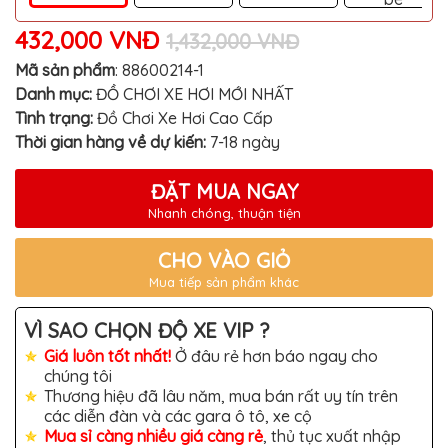
TÔ
432,000 VNĐ
1,432,000 VNĐ
ĐỒ
CHƠI
XE
Mã sản phẩm
:
88600214-1
HƠI
Danh mục:
ĐỒ CHƠI XE HƠI MỚI NHẤT
MỚI
NHẤT
Tình trạng:
Đồ Chơi Xe Hơi Cao Cấp
Thời gian hàng về dự kiến:
7-18 ngày
ĐỒ
CHƠI
XE
ĐẶT MUA NGAY
HƠI
CAO
Nhanh chóng, thuận tiện
CẤP
CHO VÀO GIỎ
ĐỒ
CHƠI
Mua tiếp sản phẩm khác
XE
MÁY
VÌ SAO CHỌN ĐỘ XE VIP ?
DÁN
DECAL
Giá luôn tốt nhất!
Ở đâu rẻ hơn báo ngay cho
Ô
chúng tôi
TÔ
Thương hiệu đã lâu năm, mua bán rất uy tín trên
các diễn đàn và các gara ô tô, xe cộ
ISUZU
Mua sỉ càng nhiều giá càng rẻ
, thủ tục xuất nhập