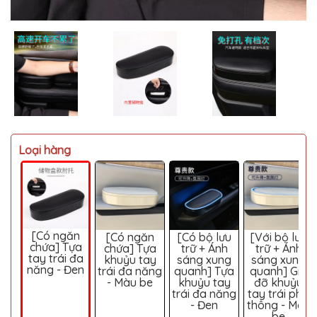
MITSUBISHI
BMW
VOLVO
SUZUKI
PORSCHE
LEXUS
Loại hàng
MG
AUDI
MINI
COOPER
[Có ngăn
[Có ngăn
[Có bộ lưu
[Với bộ lưu
PEUGEOT
chứa] Tựa
chứa] Tựa
trữ + Ánh
trữ + Ánh
tay trái đa
khuỷu tay
sáng xung
sáng xung
VINFAST
năng - Đen
trái đa năng
quanh] Tựa
quanh] Giá
- Màu be
khuỷu tay
đỡ khuỷu
ĐỒ
trái đa năng
tay trái phổ
CHƠI
- Đen
thông - Màu
Ô
be