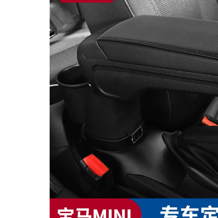
MUA
NHIỀU
NHẤT
KIA
TOYOTA
HONDA
MAZDA
SUBARU
CHEVROLET
NISSAN
VOLKSWAGEN
MERCEDES
HYUNDAI
FORD