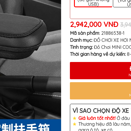
(với g
USB)
U
2,942,000 VNĐ
3,9
Mã sản phẩm
:
21886538-1
Danh mục:
ĐỒ CHƠI XE HƠI 
Tình trạng:
Đồ Chơi MINI C
Thời gian hàng về dự kiến:
8
N
VÌ SAO CHỌN ĐỘ XE 
Giá luôn tốt nhất!
Ở đâu 
Thương hiệu đã lâu năm,
gara ô tô, xe cộ