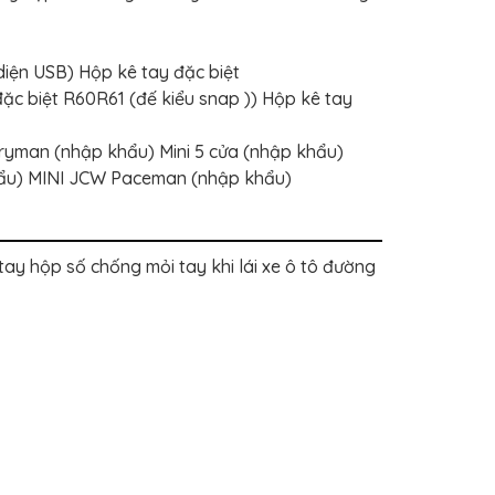
diện USB) Hộp kê tay đặc biệt
c biệt R60R61 (đế kiểu snap )) Hộp kê tay
ryman (nhập khẩu) Mini 5 cửa (nhập khẩu)
hẩu) MINI JCW Paceman (nhập khẩu)
y hộp số chống mỏi tay khi lái xe ô tô đường