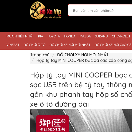
Giới
Thiệu
MUA NHIỀU NHẤT
KIA
TOYOTA
HONDA
MAZDA
SUBARU
CHEVROLET
Sản
Phẩm
VINFAST
ĐỒ CHƠI Ô TÔ
ĐỒ CHƠI XE HƠI MỚI NHẤT
ĐỒ CHƠI XE HƠI CAO CẤ
Hướng
Trang chủ
ĐỒ CHƠI XE HƠI MỚI NHẤT
Dẫn
Hộp tỳ tay MINI COOPER bọc da cao cấp cổng sạc
Mua
Hàng
Hộp tỳ tay MINI COOPER bọc 
Chính
Sách
sạc USB trên bệ tỳ tay thông
Thanh
Toán
gắn khu phanh tay hộp số chốn
Tin
xe ô tô đường dài
Xe
Mới
Liên
hệ