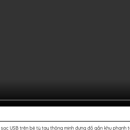
ạc USB trên bệ tỳ tay thông minh đựng đồ gắn khu phanh tay