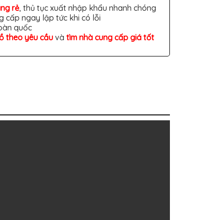
àng rẻ
, thủ tục xuất nhập khẩu nhanh chóng
g cấp ngay lập tức khi có lỗi
toàn quốc
đồ theo yêu cầu
và
tìm nhà cung cấp giá tốt