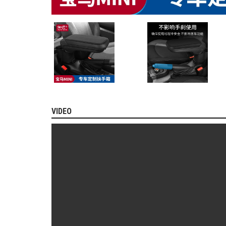
MITSUBISHI
BMW
VOLVO
SUZUKI
PORSCHE
LEXUS
MG
VIDEO
AUDI
MINI
COOPER
PEUGEOT
VINFAST
ĐỒ
CHƠI
Ô