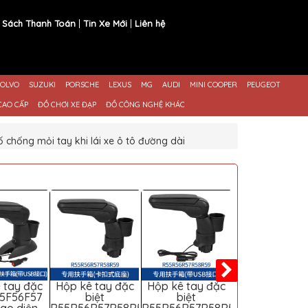
 Sách Thanh Toán
Tin Xe Mới
Liên hệ
OLVO
SUZUKI
PORSCHE
LEXUS
MG
AUDI
MINI COOPER
PEUGEOT
CAO CẤP
ĐỒ CHƠI XE ĐẠP
ĐỒ CÔNG NGHỆ KHÁC
chống mỏi tay khi lái xe ô tô đường dài
 tay đặc
Hộp kê tay đặc
Hộp kê tay đặc
Hộp kê tay đ
55F56F57
biệt
biệt
biệt R60R61 (