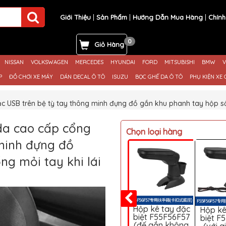
Giới Thiệu
Sản Phẩm
Hướng Dẫn Mua Hàng
Chính
0
Giỏ Hàng
NISSAN
VOLKSWAGEN
MERCEDES
HYUNDAI
FORD
MITSUBISHI
BMW
V
P
ĐỒ CHƠI XE MÁY
DÁN DECAL Ô TÔ
ISUZU
BỌC GHẾ DA Ô TÔ
PHỤ KIỆN XE 
 USB trên bệ tỳ tay thông minh đựng đồ gắn khu phanh tay hộp số 
da cao cấp cổng
Chọn loại hàng
 minh đựng đồ
g mỏi tay khi lái
Hộp kê tay đặc
Hộp kê
biệt F55F56F57
biệt F
(đế gắn không