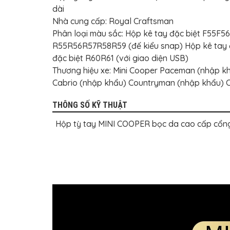
BỌC
dài
GHẾ
DA
Nhà cung cấp: Royal Craftsman
Ô
Phân loại màu sắc: Hộp kê tay đặc biệt F55F56
TÔ
R55R56R57R58R59 (đế kiểu snap) Hộp kê tay đ
PHỤ
đặc biệt R60R61 (với giao diện USB)
KIỆN
XE
Thương hiệu xe: Mini Cooper Paceman (nhập k
CAO
Cabrio (nhập khẩu) Countryman (nhập khẩu) 
CẤP
ĐỒ
THÔNG SỐ KỸ THUẬT
CHƠI
XE
Hộp tỳ tay MINI COOPER bọc da cao cấp cổng 
ĐẠP
ĐỒ
CÔNG
NGHỆ
KHÁC