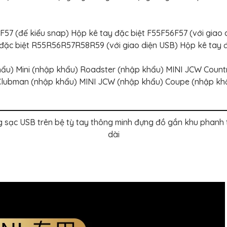
F57 (đế kiểu snap) Hộp kê tay đặc biệt F55F56F57 (với giao 
ặc biệt R55R56R57R58R59 (với giao diện USB) Hộp kê tay đặ
hẩu) Mini (nhập khẩu) Roadster (nhập khẩu) MINI JCW Count
Clubman (nhập khẩu) MINI JCW (nhập khẩu) Coupe (nhập k
sạc USB trên bệ tỳ tay thông minh đựng đồ gắn khu phanh ta
dài