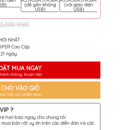
iao diện
R55R56R57R58R59
R55R56R57R58R59
gắn không US
SB)
(đề gắn không
(với giao diện
USB)
USB)
42,000 VNĐ
MỚI NHẤT
OOPER Cao Cấp
-21 ngày
ĐẶT MUA NGAY
hanh chóng, thuận tiện
CHO VÀO GIỎ
Mua tiếp sản phẩm khác
VIP ?
rẻ hơn báo ngay cho chúng tôi
 mua bán rất uy tín trên các diễn đàn và các