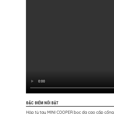
TÔ
ĐỒ
CHƠI
XE
HƠI
MỚI
NHẤT
ĐỒ
CHƠI
XE
HƠI
CAO
CẤP
ĐỒ
CHƠI
XE
MÁY
DÁN
DECAL
Ô
TÔ
ĐẶC ĐIỂM NỔI BẬT
ISUZU
Hộp tỳ tay MINI COOPER bọc da cao cấp cổng s