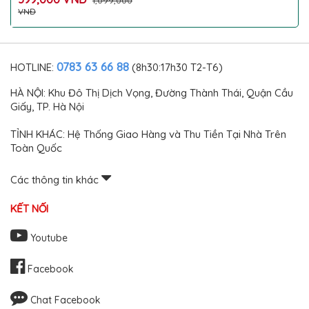
1,099,000
để đồ chống mùi hôi cho ô
VNĐ
tô điện VINFAST cao cấp
0783 63 66 88
HOTLINE:
(8h30:17h30 T2-T6)
HÀ NỘI: Khu Đô Thị Dịch Vọng, Đường Thành Thái, Quận Cầu
Giấy, TP. Hà Nội
TỈNH KHÁC: Hệ Thống Giao Hàng và Thu Tiền Tại Nhà Trên
Toàn Quốc
Các thông tin khác
KẾT NỐI
Youtube
Facebook
Chat Facebook