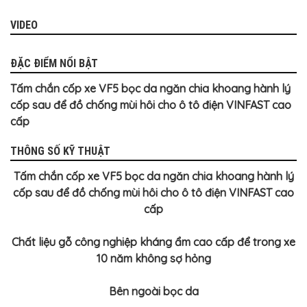
BỌC
GHẾ
DA
VIDEO
Ô
TÔ
ĐẶC ĐIỂM NỔI BẬT
PHỤ
KIỆN
Tấm chắn cốp xe VF5 bọc da ngăn chia khoang hành lý
XE
CAO
cốp sau để đồ chống mùi hôi cho ô tô điện VINFAST cao
CẤP
cấp
ĐỒ
CHƠI
THÔNG SỐ KỸ THUẬT
XE
ĐẠP
Tấm chắn cốp xe VF5 bọc da ngăn chia khoang hành lý
ĐỒ
cốp sau để đồ chống mùi hôi cho ô tô điện VINFAST cao
CÔNG
cấp
NGHỆ
KHÁC
Chất liệu gỗ công nghiệp kháng ẩm cao cấp để trong xe
10 năm không sợ hỏng
Bên ngoài bọc da