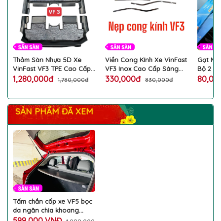
Thảm Sàn Nhựa 5D Xe
Viền Cong Kính Xe VinFast
Gạt Mư
VinFast VF3 TPE Cao Cấp
VF3 Inox Cao Cấp Sáng
Bộ 2 Cầ
Không Mùi Bộ 2 Tấm
Bóng, Chống Gỉ, Chuẩn
Gạt Êm
1,280,000đ
330,000đ
80,0
1,780,000đ
830,000đ
Chuẩn Form
Form
SẢN PHẨM ĐÃ XEM
Tấm chắn cốp xe VF5 bọc
da ngăn chia khoang
hành lý cốp sau
599,000 VNĐ