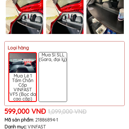
MITSUBISHI
BMW
VOLVO
SUZUKI
PORSCHE
Loại hàng
LEXUS
Mua Sỉ SLL
(Gara, đại lý)
MG
AUDI
Mua Lẻ 1
Tấm Chắn
MINI
Cốp
COOPER
VINFAST
VF5 (Bọc da
PEUGEOT
cao cấp)
VINFAST
599,000 VNĐ
1,099,000 VNĐ
ĐỒ
Mã sản phẩm
:
21886894-1
CHƠI
Ô
Danh mục:
VINFAST