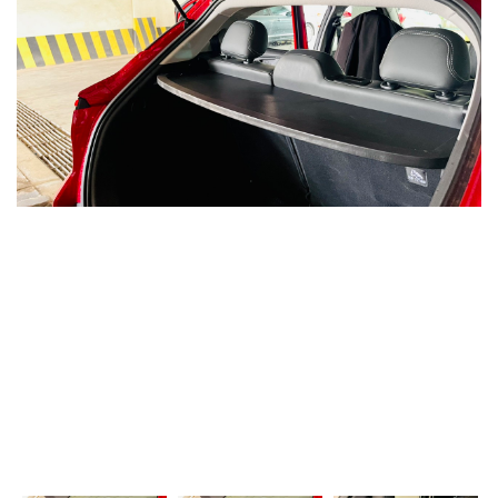
MUA
NHIỀU
NHẤT
KIA
TOYOTA
HONDA
MAZDA
SUBARU
CHEVROLET
NISSAN
VOLKSWAGEN
MERCEDES
HYUNDAI
FORD