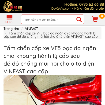
Hotline: 0783 63 66 88
DoXeVip.com - Nâng tầm đẳng cấp
0
Giới
Thiệu
MENU
Trang chủ
VINFAST
Sản
Phẩm
Tấm chắn cốp xe VF5 bọc da ngăn chia khoang hành lý
cốp sau để đồ chống mùi hôi cho ô tô điện VINFAST cao cấp
Hướng
Dẫn
Tấm chắn cốp xe VF5 bọc da ngăn
Mua
Hàng
chia khoang hành lý cốp sau
Chính
để đồ chống mùi hôi cho ô tô điện
Sách
Thanh
VINFAST cao cấp
Toán
Tin
Xe
Mới
Liên
hệ