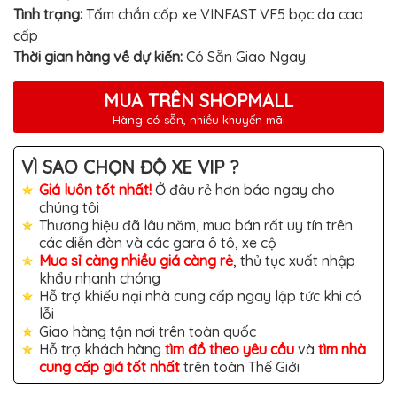
TÔ
Tình trạng:
Tấm chắn cốp xe VINFAST VF5 bọc da cao
ĐỒ
cấp
CHƠI
Thời gian hàng về dự kiến:
Có Sẵn Giao Ngay
XE
HƠI
MỚI
MUA TRÊN SHOPMALL
NHẤT
Hàng có sẵn, nhiều khuyến mãi
ĐỒ
CHƠI
XE
VÌ SAO CHỌN ĐỘ XE VIP ?
HƠI
CAO
Giá luôn tốt nhất!
Ở đâu rẻ hơn báo ngay cho
CẤP
chúng tôi
Thương hiệu đã lâu năm, mua bán rất uy tín trên
ĐỒ
các diễn đàn và các gara ô tô, xe cộ
CHƠI
XE
Mua sỉ càng nhiều giá càng rẻ
, thủ tục xuất nhập
MÁY
khẩu nhanh chóng
Hỗ trợ khiếu nại nhà cung cấp ngay lập tức khi có
DÁN
lỗi
DECAL
Ô
Giao hàng tận nơi trên toàn quốc
TÔ
Hỗ trợ khách hàng
tìm đồ theo yêu cầu
và
tìm nhà
cung cấp giá tốt nhất
trên toàn Thế Giới
ISUZU