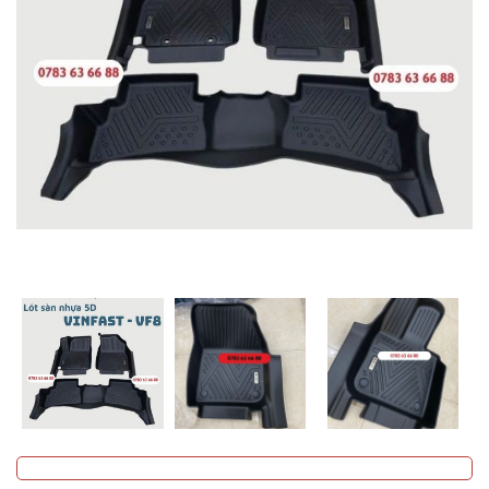
MUA
NHIỀU
NHẤT
KIA
TOYOTA
HONDA
MAZDA
SUBARU
CHEVROLET
NISSAN
VOLKSWAGEN
MERCEDES
HYUNDAI
FORD