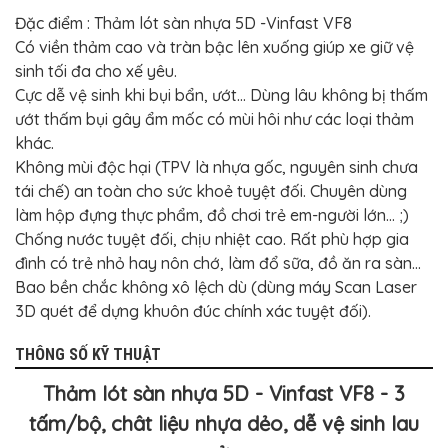
BỌC
GHẾ
Đặc điểm : Thảm lót sàn nhựa 5D -Vinfast VF8
DA
Có viền thảm cao và tràn bậc lên xuống giúp xe giữ vệ
Ô
TÔ
sinh tối đa cho xế yêu.
Cực dễ vệ sinh khi bụi bẩn, ướt... Dùng lâu không bị thấm
PHỤ
KIỆN
ướt thấm bụi gây ẩm mốc có mùi hôi như các loại thảm
XE
khác.
CAO
CẤP
Không mùi độc hại (TPV là nhựa gốc, nguyên sinh chưa
tái chế) an toàn cho sức khoẻ tuyệt đối. Chuyên dùng
ĐỒ
CHƠI
làm hộp đựng thực phẩm, đồ chơi trẻ em-người lớn... ;)
XE
Chống nước tuyệt đối, chịu nhiệt cao. Rất phù hợp gia
ĐẠP
đình có trẻ nhỏ hay nôn chớ, làm đổ sữa, đồ ăn ra sàn...
ĐỒ
Bao bền chắc không xô lệch dù (dùng máy Scan Laser
CÔNG
NGHỆ
3D quét để dựng khuôn đúc chính xác tuyệt đối).
KHÁC
THÔNG SỐ KỸ THUẬT
Thảm lót sàn nhựa 5D - Vinfast VF8 - 3
tấm/bộ, chât liệu nhựa dẻo, dễ vệ sinh lau