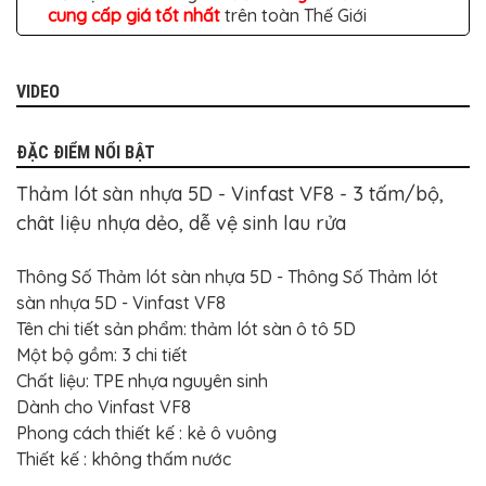
TÔ
cung cấp giá tốt nhất
trên toàn Thế Giới
ĐỒ
CHƠI
XE
VIDEO
HƠI
MỚI
NHẤT
ĐẶC ĐIỂM NỔI BẬT
ĐỒ
CHƠI
Thảm lót sàn nhựa 5D - Vinfast VF8 - 3 tấm/bộ,
XE
HƠI
chât liệu nhựa dẻo, dễ vệ sinh lau rửa
CAO
CẤP
Thông Số Thảm lót sàn nhựa 5D - Thông Số Thảm lót
ĐỒ
CHƠI
sàn nhựa 5D - Vinfast VF8
XE
Tên chi tiết sản phẩm: thảm lót sàn ô tô 5D
MÁY
Một bộ gồm: 3 chi tiết
DÁN
Chất liệu: TPE nhựa nguyên sinh
DECAL
Ô
Dành cho Vinfast VF8
TÔ
Phong cách thiết kế : kẻ ô vuông
ISUZU
Thiết kế : không thấm nước