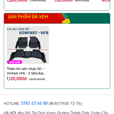
1,280,000đ
330,000đ
80,0
1,780,000đ
830,000đ
Chuẩn Form
Form
SẢN PHẨM ĐÃ XEM
Thảm lót sàn nhựa 5D -
Vinfast VF8 - 3 tấm/bộ,
chât liệu nhựa dẻo, dễ vệ
1,120,000đ
1,620,000đ
sinh lau rửa
0783 63 66 88
HOTLINE:
(8h30:17h30 T2-T6)
HÀ NỘI: Khu Đô Thị Dịch Vọng, Đường Thành Thái, Quận Cầu