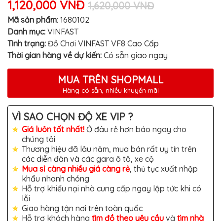
1,120,000 VNĐ
MITSUBISHI
1,620,000 VNĐ
Mã sản phẩm
:
1680102
BMW
Danh mục:
VINFAST
VOLVO
Tình trạng:
Đồ Chơi VINFAST VF8 Cao Cấp
Thời gian hàng về dự kiến:
Có sẵn giao ngay
SUZUKI
PORSCHE
MUA TRÊN SHOPMALL
LEXUS
Hàng có sẵn, nhiều khuyến mãi
MG
VÌ SAO CHỌN ĐỘ XE VIP ?
AUDI
Giá luôn tốt nhất!
Ở đâu rẻ hơn báo ngay cho
chúng tôi
MINI
Thương hiệu đã lâu năm, mua bán rất uy tín trên
COOPER
các diễn đàn và các gara ô tô, xe cộ
PEUGEOT
Mua sỉ càng nhiều giá càng rẻ
, thủ tục xuất nhập
khẩu nhanh chóng
VINFAST
Hỗ trợ khiếu nại nhà cung cấp ngay lập tức khi có
lỗi
ĐỒ
Giao hàng tận nơi trên toàn quốc
CHƠI
Ô
Hỗ trợ khách hàng
tìm đồ theo yêu cầu
và
tìm nhà