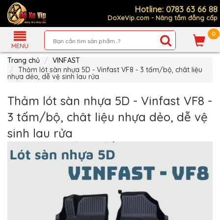
Hotline: 0783 63 66 88
DoXeVip.com - Nâng tầm đẳng cấp
0
Giới
Thiệu
MENU
Trang chủ
VINFAST
Sản
Phẩm
Thảm lót sàn nhựa 5D - Vinfast VF8 - 3 tấm/bộ, chât liệu
nhựa dẻo, dễ vệ sinh lau rửa
Hướng
Dẫn
Thảm lót sàn nhựa 5D - Vinfast VF8 -
Mua
Hàng
3 tấm/bộ, chât liệu nhựa dẻo, dễ vệ
Chính
sinh lau rửa
Sách
Thanh
Toán
Tin
Xe
Mới
Liên
hệ