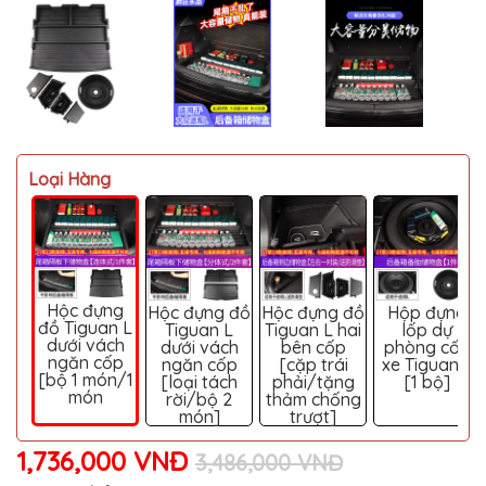
MITSUBISHI
BMW
VOLVO
SUZUKI
PORSCHE
Loại Hàng
LEXUS
MG
AUDI
Hộc đựng
MINI
Hộc đựng đồ
Hộc đựng đồ
Hộp đựng
đồ Tiguan L
COOPER
Tiguan L
Tiguan L hai
lốp dự
dưới vách
dưới vách
bên cốp
phòng cốp
ngăn cốp
ngăn cốp
[cặp trái
xe Tiguan L
PEUGEOT
[bộ 1 món/1
[loại tách
phải/tặng
[1 bộ]
món
rời/bộ 2
thảm chống
VINFAST
món]
trượt]
ĐỒ
1,736,000 VNĐ
CHƠI
3,486,000 VNĐ
Ô