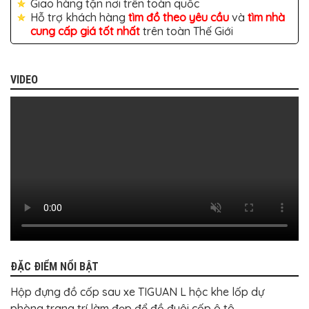
Giao hàng tận nơi trên toàn quốc
BỌC
GHẾ
Hỗ trợ khách hàng
tìm đồ theo yêu cầu
và
tìm nhà
DA
cung cấp giá tốt nhất
trên toàn Thế Giới
Ô
TÔ
PHỤ
VIDEO
KIỆN
XE
CAO
CẤP
ĐỒ
CHƠI
XE
ĐẠP
ĐỒ
CÔNG
NGHỆ
KHÁC
ĐẶC ĐIỂM NỔI BẬT
Hộp đựng đồ cốp sau xe TIGUAN L hộc khe lốp dự
phòng trang trí làm đẹp để đồ đuôi cốp ô tô