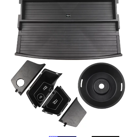
MUA
NHIỀU
NHẤT
KIA
TOYOTA
HONDA
MAZDA
SUBARU
CHEVROLET
NISSAN
VOLKSWAGEN
MERCEDES
HYUNDAI
FORD