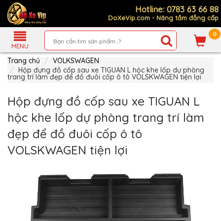
Hotline: 0783 63 66 88
DoXeVip.com - Nâng tầm đẳng cấp
0
Giới
Thiệu
MENU
Trang chủ
VOLKSWAGEN
Sản
Phẩm
Hộp đựng đồ cốp sau xe TIGUAN L hộc khe lốp dự phòng
trang trí làm đẹp để đồ đuôi cốp ô tô VOLSKWAGEN tiện lợi
Hướng
Dẫn
Hộp đựng đồ cốp sau xe TIGUAN L
Mua
Hàng
hộc khe lốp dự phòng trang trí làm
Chính
đẹp để đồ đuôi cốp ô tô
Sách
Thanh
VOLSKWAGEN tiện lợi
Toán
Tin
Xe
Mới
Liên
hệ