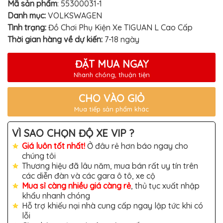
TÔ
Mã sản phẩm
:
55300031-1
Danh mục:
VOLKSWAGEN
ĐỒ
CHƠI
Tình trạng:
Đồ Chơi Phụ Kiện Xe TIGUAN L Cao Cấp
XE
Thời gian hàng về dự kiến:
7-18 ngày
HƠI
MỚI
NHẤT
ĐẶT MUA NGAY
ĐỒ
Nhanh chóng, thuận tiện
CHƠI
XE
HƠI
CHO VÀO GIỎ
CAO
Mua tiếp sản phẩm khác
CẤP
ĐỒ
VÌ SAO CHỌN ĐỘ XE VIP ?
CHƠI
XE
Giá luôn tốt nhất!
Ở đâu rẻ hơn báo ngay cho
MÁY
chúng tôi
Thương hiệu đã lâu năm, mua bán rất uy tín trên
DÁN
các diễn đàn và các gara ô tô, xe cộ
DECAL
Ô
Mua sỉ càng nhiều giá càng rẻ
, thủ tục xuất nhập
TÔ
khẩu nhanh chóng
Hỗ trợ khiếu nại nhà cung cấp ngay lập tức khi có
ISUZU
lỗi