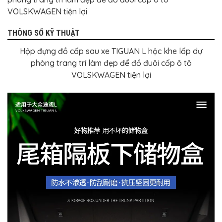
VOLSKWAGEN tiện lợi
THÔNG SỐ KỸ THUẬT
Hộp đựng đồ cốp sau xe TIGUAN L hộc khe lốp dự
phòng trang trí làm đẹp để đồ đuôi cốp ô tô
VOLSKWAGEN tiện lợi