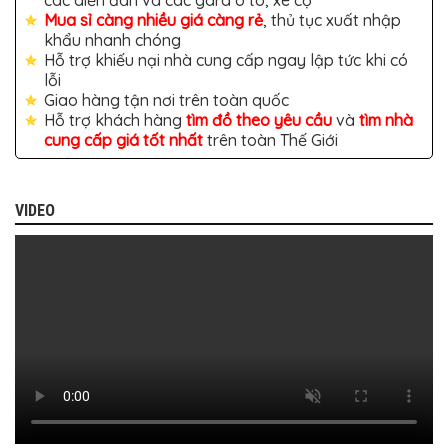
các diễn đàn và các gara ô tô, xe cộ
BỌC
Mua sỉ càng nhiều giá càng rẻ
, thủ tục xuất nhập
GHẾ
DA
khẩu nhanh chóng
Ô
Hỗ trợ khiếu nại nhà cung cấp ngay lập tức khi có
TÔ
lỗi
Giao hàng tận nơi trên toàn quốc
PHỤ
KIỆN
Hỗ trợ khách hàng
tìm đồ theo yêu cầu
và
tìm nhà
XE
cung cấp giá tốt nhất
trên toàn Thế Giới
CAO
CẤP
ĐỒ
VIDEO
CHƠI
XE
ĐẠP
ĐỒ
CÔNG
NGHỆ
KHÁC