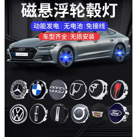
MUA
NHIỀU
NHẤT
KIA
TOYOTA
HONDA
MAZDA
SUBARU
CHEVROLET
NISSAN
VOLKSWAGEN
MERCEDES
HYUNDAI
FORD