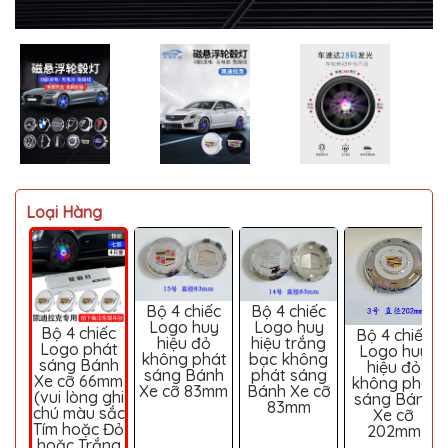
MITSUBISHI
BMW
VOLVO
SUZUKI
PORSCHE
LEXUS
Loại Hàng
MG
AUDI
MINI
COOPER
Bộ 4 chiếc
Bộ 4 chiếc
Logo huy
Logo huy
Bộ 4 chiếc
Bộ 4 chiếc
PEUGEOT
hiệu đỏ
hiệu trắng
Logo phát
Logo huy
không phát
bạc không
sáng Bánh
hiệu đỏ
VINFAST
sáng Bánh
phát sáng
Xe cỡ 66mm
không phát
Xe cỡ 83mm
Bánh Xe cỡ
(vui lòng ghi
sáng Bánh
83mm
ĐỒ
chú màu sắc
Xe cỡ
CHƠI
Tím hoặc Đỏ
202mm
Ô
hoặc Trắng