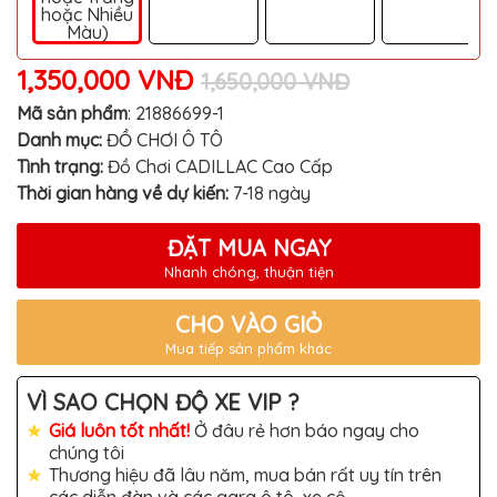
TÔ
hoặc Nhiều
Màu)
ĐỒ
CHƠI
1,350,000 VNĐ
XE
1,650,000 VNĐ
HƠI
MỚI
Mã sản phẩm
:
21886699-1
NHẤT
Danh mục:
ĐỒ CHƠI Ô TÔ
ĐỒ
Tình trạng:
Đồ Chơi CADILLAC Cao Cấp
CHƠI
Thời gian hàng về dự kiến:
7-18 ngày
XE
HƠI
CAO
ĐẶT MUA NGAY
CẤP
Nhanh chóng, thuận tiện
ĐỒ
CHƠI
XE
CHO VÀO GIỎ
MÁY
Mua tiếp sản phẩm khác
DÁN
DECAL
VÌ SAO CHỌN ĐỘ XE VIP ?
Ô
TÔ
Giá luôn tốt nhất!
Ở đâu rẻ hơn báo ngay cho
chúng tôi
ISUZU
Thương hiệu đã lâu năm, mua bán rất uy tín trên