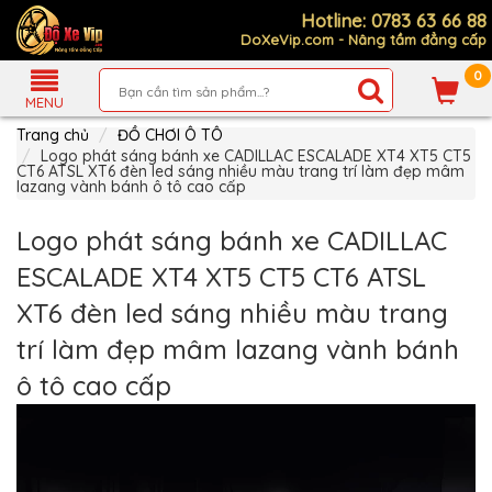
Hotline: 0783 63 66 88
DoXeVip.com - Nâng tầm đẳng cấp
0
Giới
Thiệu
MENU
Trang chủ
ĐỒ CHƠI Ô TÔ
Sản
Phẩm
Logo phát sáng bánh xe CADILLAC ESCALADE XT4 XT5 CT5
CT6 ATSL XT6 đèn led sáng nhiều màu trang trí làm đẹp mâm
lazang vành bánh ô tô cao cấp
Hướng
Dẫn
Mua
Logo phát sáng bánh xe CADILLAC
Hàng
ESCALADE XT4 XT5 CT5 CT6 ATSL
Chính
Sách
XT6 đèn led sáng nhiều màu trang
Thanh
Toán
trí làm đẹp mâm lazang vành bánh
Tin
ô tô cao cấp
Xe
Mới
Liên
hệ