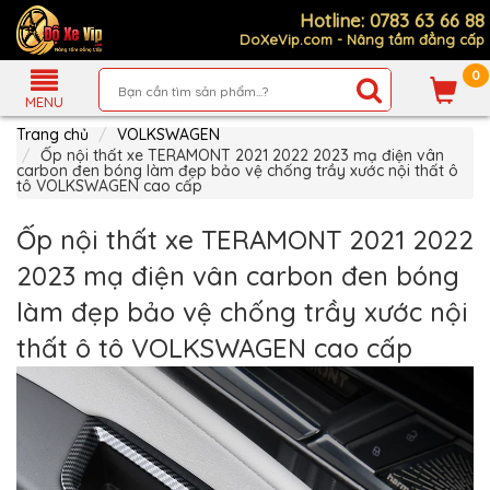
Hotline: 0783 63 66 88
DoXeVip.com - Nâng tầm đẳng cấp
0
Giới
Thiệu
MENU
Trang chủ
VOLKSWAGEN
Sản
Phẩm
Ốp nội thất xe TERAMONT 2021 2022 2023 mạ điện vân
carbon đen bóng làm đẹp bảo vệ chống trầy xước nội thất ô
tô VOLKSWAGEN cao cấp
Hướng
Dẫn
Mua
Ốp nội thất xe TERAMONT 2021 2022
Hàng
2023 mạ điện vân carbon đen bóng
Chính
Sách
làm đẹp bảo vệ chống trầy xước nội
Thanh
Toán
thất ô tô VOLKSWAGEN cao cấp
Tin
Xe
Mới
Liên
hệ