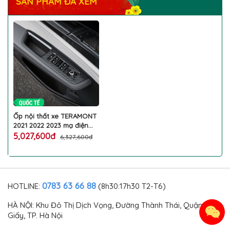
SẢN PHẨM ĐÃ XEM
Ốp nội thất xe TERAMONT
2021 2022 2023 mạ điện
vân carbon đen bóng làm
5,027,600đ
6,327,600đ
đẹp bảo vệ chống trầy
xước nội thất ô tô
VOLKSWAGEN cao cấp
0783 63 66 88
HOTLINE:
(8h30:17h30 T2-T6)
HÀ NỘI: Khu Đô Thị Dịch Vọng, Đường Thành Thái, Quận Cầu
Giấy, TP. Hà Nội