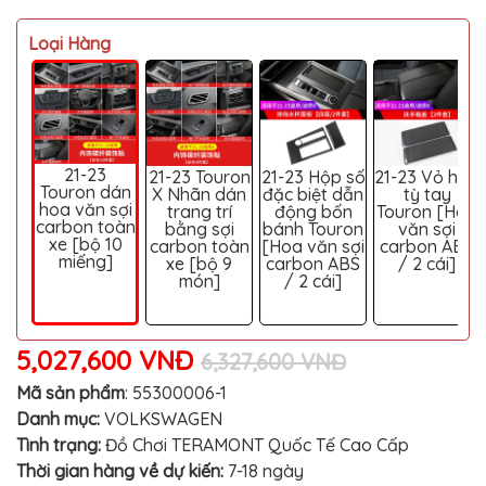
MITSUBISHI
Loại Hàng
BMW
VOLVO
SUZUKI
PORSCHE
21-23
21-23 Touron
21-23 Hộp số
21-23 Vỏ hộp
Touron dán
X Nhãn dán
đặc biệt dẫn
tỳ tay
LEXUS
hoa văn sợi
trang trí
động bốn
Touron [Hoa
carbon toàn
bằng sợi
bánh Touron
văn sợi
MG
xe [bộ 10
carbon toàn
[Hoa văn sợi
carbon ABS
miếng]
xe [bộ 9
carbon ABS
/ 2 cái]
AUDI
món]
/ 2 cái]
MINI
COOPER
5,027,600 VNĐ
6,327,600 VNĐ
PEUGEOT
Mã sản phẩm
:
55300006-1
VINFAST
Danh mục:
VOLKSWAGEN
ĐỒ
Tình trạng:
Đồ Chơi TERAMONT Quốc Tế Cao Cấp
CHƠI
Thời gian hàng về dự kiến:
7-18 ngày
Ô