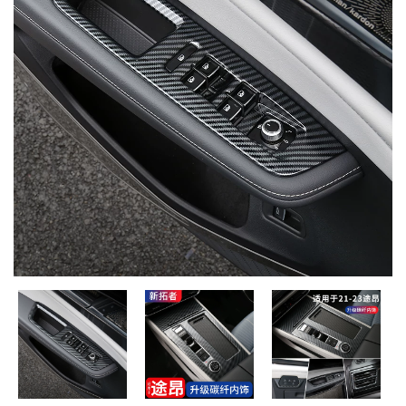
MUA
NHIỀU
NHẤT
KIA
TOYOTA
HONDA
MAZDA
SUBARU
CHEVROLET
NISSAN
VOLKSWAGEN
MERCEDES
HYUNDAI
FORD