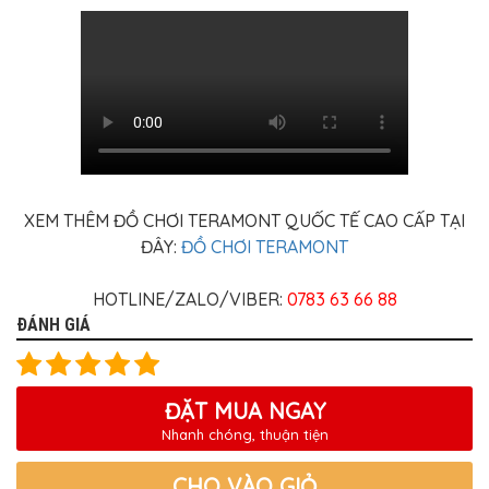
XEM THÊM ĐỒ CHƠI TERAMONT QUỐC TẾ CAO CẤP TẠI
ĐÂY:
ĐỒ CHƠI TERAMONT
HOTLINE/ZALO/VIBER:
0783 63 66 88
ĐÁNH GIÁ
ĐẶT MUA NGAY
Nhanh chóng, thuận tiện
CHO VÀO GIỎ