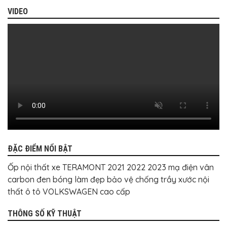
BỌC
GHẾ
VIDEO
DA
Ô
TÔ
PHỤ
KIỆN
XE
CAO
CẤP
ĐỒ
CHƠI
XE
ĐẠP
ĐỒ
CÔNG
ĐẶC ĐIỂM NỔI BẬT
NGHỆ
KHÁC
Ốp nội thất xe TERAMONT 2021 2022 2023 mạ điện vân
carbon đen bóng làm đẹp bảo vệ chống trầy xước nội
thất ô tô VOLKSWAGEN cao cấp
THÔNG SỐ KỸ THUẬT