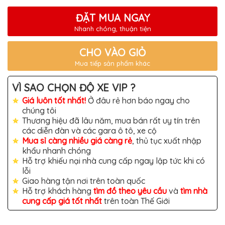
TÔ
ĐẶT MUA NGAY
ĐỒ
CHƠI
Nhanh chóng, thuận tiện
XE
HƠI
MỚI
CHO VÀO GIỎ
NHẤT
Mua tiếp sản phẩm khác
ĐỒ
CHƠI
VÌ SAO CHỌN ĐỘ XE VIP ?
XE
HƠI
Giá luôn tốt nhất!
Ở đâu rẻ hơn báo ngay cho
CAO
chúng tôi
CẤP
Thương hiệu đã lâu năm, mua bán rất uy tín trên
ĐỒ
các diễn đàn và các gara ô tô, xe cộ
CHƠI
Mua sỉ càng nhiều giá càng rẻ
, thủ tục xuất nhập
XE
khẩu nhanh chóng
MÁY
Hỗ trợ khiếu nại nhà cung cấp ngay lập tức khi có
DÁN
lỗi
DECAL
Giao hàng tận nơi trên toàn quốc
Ô
Hỗ trợ khách hàng
tìm đồ theo yêu cầu
và
tìm nhà
TÔ
cung cấp giá tốt nhất
trên toàn Thế Giới
ISUZU