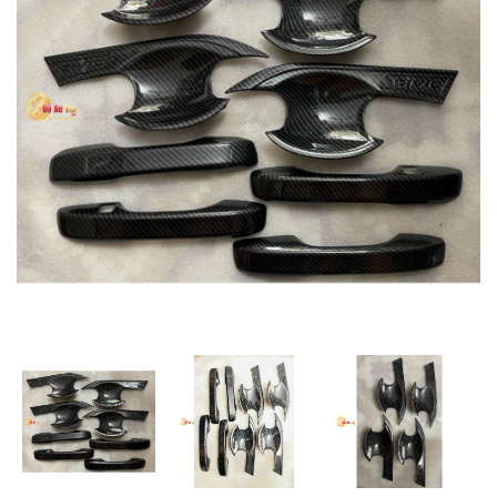
MUA
NHIỀU
NHẤT
KIA
TOYOTA
HONDA
MAZDA
SUBARU
CHEVROLET
NISSAN
VOLKSWAGEN
MERCEDES
HYUNDAI
FORD