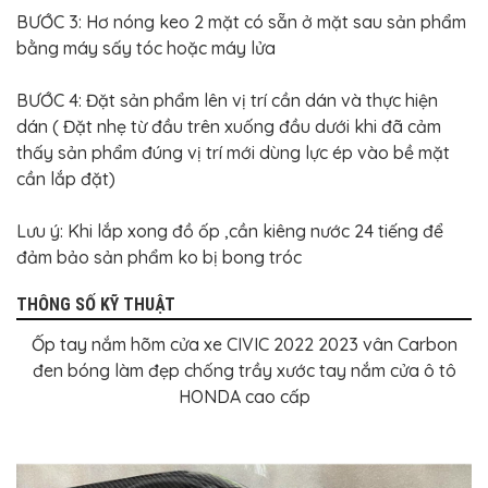
BƯỚC 3: Hơ nóng keo 2 mặt có sẵn ở mặt sau sản phẩm
bằng máy sấy tóc hoặc máy lửa
BƯỚC 4: Đặt sản phẩm lên vị trí cần dán và thực hiện
dán ( Đặt nhẹ từ đầu trên xuống đầu dưới khi đã cảm
thấy sản phẩm đúng vị trí mới dùng lực ép vào bề mặt
cần lắp đặt)
Lưu ý: Khi lắp xong đồ ốp ,cần kiêng nước 24 tiếng để
đảm bảo sản phẩm ko bị bong tróc
THÔNG SỐ KỸ THUẬT
Ốp tay nắm hõm cửa xe CIVIC 2022 2023 vân Carbon
đen bóng làm đẹp chống trầy xước tay nắm cửa ô tô
HONDA cao cấp