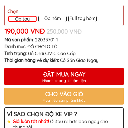
MITSUBISHI
Chọn
BMW
Ốp hõm
Full tay hõm
Ốp tay
VOLVO
190,000 VNĐ
250,000 VNĐ
SUZUKI
Mã sản phẩm
:
22033701-1
PORSCHE
Danh mục:
ĐỒ CHƠI Ô TÔ
LEXUS
Tình trạng:
Đồ Chơi CIVIC Cao Cấp
Thời gian hàng về dự kiến:
Có Sẵn Giao Ngay
MG
AUDI
ĐẶT MUA NGAY
Nhanh chóng, thuận tiện
MINI
COOPER
CHO VÀO GIỎ
PEUGEOT
Mua tiếp sản phẩm khác
VINFAST
VÌ SAO CHỌN ĐỘ XE VIP ?
ĐỒ
CHƠI
Giá luôn tốt nhất!
Ở đâu rẻ hơn báo ngay cho
Ô
chúng tôi