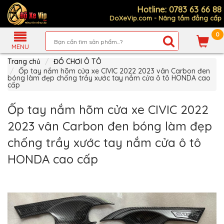
Hotline: 0783 63 66 88
DoXeVip.com - Nâng tầm đẳng cấp
0
Giới
Thiệu
MENU
Trang chủ
ĐỒ CHƠI Ô TÔ
Sản
Phẩm
Ốp tay nắm hõm cửa xe CIVIC 2022 2023 vân Carbon đen
bóng làm đẹp chống trầy xước tay nắm cửa ô tô HONDA cao
cấp
Hướng
Dẫn
Mua
Ốp tay nắm hõm cửa xe CIVIC 2022
Hàng
2023 vân Carbon đen bóng làm đẹp
Chính
Sách
chống trầy xước tay nắm cửa ô tô
Thanh
Toán
HONDA cao cấp
Tin
Xe
Mới
Liên
hệ