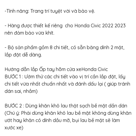
BỌC
GHẾ
-Tính năng: Trang trí tuyệt vời và bảo vệ.
DA
Ô
TÔ
- Hàng được thiết kế riêng cho Honda Civic 2022 2023
PHỤ
nên đảm bảo vừa khít.
KIỆN
XE
CAO
- Bộ sản phẩm gồm 8 chi tiết, có sẵn băng dính 2 mặt,
CẤP
lắp đặt dễ dàng.
ĐỒ
CHƠI
XE
Hướng dẫn lắp Ốp tay hõm cửa xeHonda Civic
ĐẠP
BƯỚC 1 : Ướm thử các chi tiết vào vị trí cần lắp đặt, lấy
chi tiết vừa nhất chuẩn nhất và đánh dấu lại ( giúp tránh
ĐỒ
CÔNG
dán sai, nhầm)
NGHỆ
KHÁC
BƯỚC 2 : Dùng khăn khô lau thật sạch bề mặt dần dán
(Chú ý: Phải dùng khăn khô lau bề mặt không dùng khăn
ướt hay khăn có dính dầu mỡ, bụi lau bề mặt sẽ làm
xước xe)